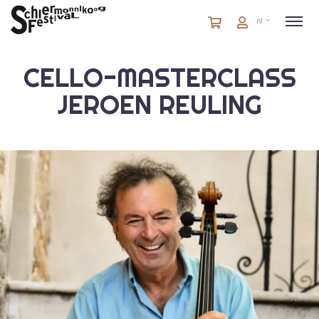
Winkelmandje
artikelen
Account
nl
in
winkelwagen
CELLO-MASTERCLASS
JEROEN REULING