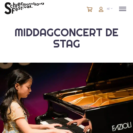
Winkelmandje
artikelen
Account
nl
in
winkelwagen
MIDDAGCONCERT DE
STAG