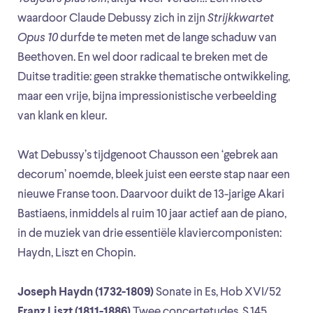
waardoor Claude Debussy zich in zijn
Strijkkwartet
Opus 10
durfde te meten met de lange schaduw van
Beethoven. En wel door radicaal te breken met de
Duitse traditie: geen strakke thematische ontwikkeling,
maar een vrije, bijna impressionistische verbeelding
van klank en kleur.
Wat Debussy’s tijdgenoot Chausson een ‘gebrek aan
decorum’ noemde, bleek juist een eerste stap naar een
nieuwe Franse toon. Daarvoor duikt de 13-jarige Akari
Bastiaens, inmiddels al ruim 10 jaar actief aan de piano,
in de muziek van drie essentiële klaviercomponisten:
Haydn, Liszt en Chopin.
Joseph Haydn (1732-1809)
Sonate in Es, Hob XVI/52
Franz Liszt (1811-1886)
Twee concertetudes, S.145