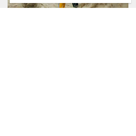
vr. 13 maart 2026, 20:30
De Stag
De toerist
Beleef de première van de nieuwe mixed-media
kameropera
De toeris
t
, gecomponeerd ter ere van het
25-jarig jubileum van het
S
chiermonnikoog Festival
.
Lees verder