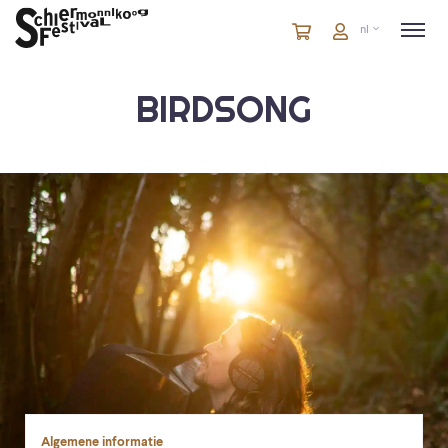
Winkelmandje
artikelen
Account
nl
in
winkelwagen
BIRDSONG
Algemene informatie