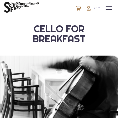
Cart
items
Cart
en
in
cart
CELLO FOR
BREAKFAST