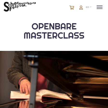
Cart
items
Cart
en
in
cart
OPENBARE
MASTERCLASS