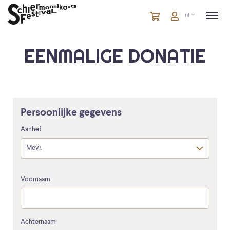
Winkelmandje
artikelen
Account
nl
in
winkelwagen
EENMALIGE DONATIE
Persoonlijke gegevens
Aanhef
Voornaam
Achternaam