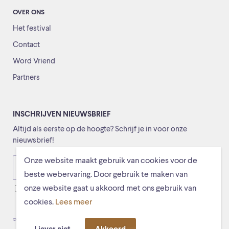
OVER ONS
Het festival
Contact
Word Vriend
Partners
INSCHRIJVEN NIEUWSBRIEF
Altijd als eerste op de hoogte? Schrijf je in voor onze
nieuwsbrief!
Onze website maakt gebruik van cookies voor de
Versturen
beste webervaring. Door gebruik te maken van
onze website gaat u akkoord met ons gebruik van
Ik ga ermee akkoord dat mijn gegevens worden opgeslagen
cookies.
Lees meer
© Schiermonnikoogfestival 2026
Voorwaarden
Privacystatement