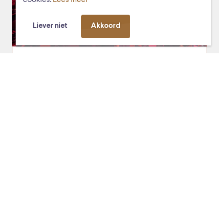
cookies.
Lees meer
Liever niet
Akkoord
vr. 27 september 2019, 20:00
De Stag (voorheen COS)
Voorafje op Vrijdag
UITVERKOCHT! Op vrijdagavond bent u welkom in het
Ontmoetingscentrum voor een smaakvolle
soepmaaltijd, een glas wijn, een toetje en – natuurlijk –
muziek.
Lees verder