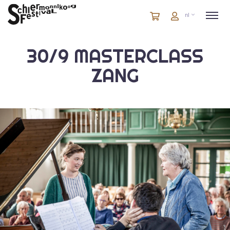
Winkelmandje
artikelen
Account
nl
in
winkelwagen
30/9 MASTERCLASS
ZANG