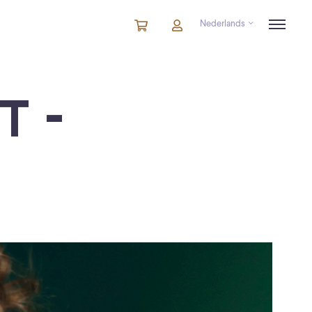
Nederlands
Winkelmandje
artikelen
Account
in
winkelwagen
T –