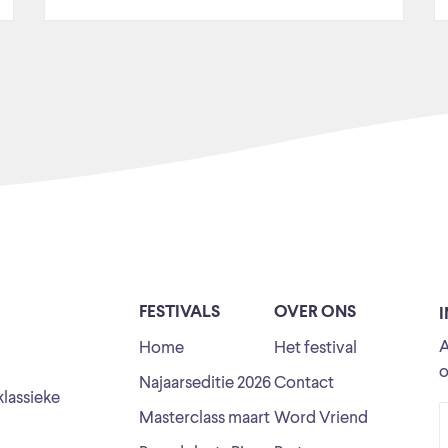
FESTIVALS
OVER ONS
A
Home
Het festival
o
Najaarseditie 2026
Contact
klassieke
Masterclass maart
Word Vriend