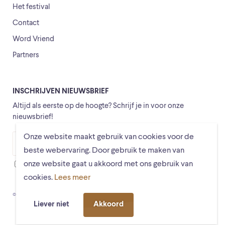
Het festival
Contact
Word Vriend
Partners
INSCHRIJVEN NIEUWSBRIEF
Altijd als eerste op de hoogte? Schrijf je in voor onze
nieuwsbrief!
Onze website maakt gebruik van cookies voor de
Versturen
beste webervaring. Door gebruik te maken van
onze website gaat u akkoord met ons gebruik van
Ik ga ermee akkoord dat mijn gegevens worden opgeslagen
cookies.
Lees meer
© Schiermonnikoogfestival 2026
Voorwaarden
Privacystatement
Liever niet
Akkoord