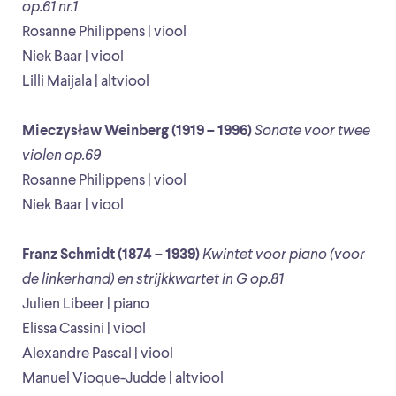
op.61 nr.1
Rosanne Philippens | viool
Niek Baar | viool
Lilli Maijala | altviool
Mieczysław Weinberg (1919 – 1996)
Sonate voor twee
violen op.69
Rosanne Philippens | viool
Niek Baar | viool
Franz Schmidt (1874 – 1939)
Kwintet voor piano (voor
de linkerhand) en strijkkwartet in G op.81
Julien Libeer | piano
Elissa Cassini | viool
Alexandre Pascal | viool
Manuel Vioque-Judde | altviool