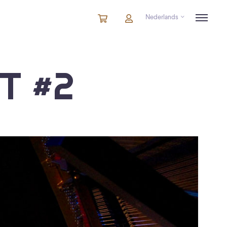
Nederlands
Winkelmandje
artikelen
Account
in
winkelwagen
T #2