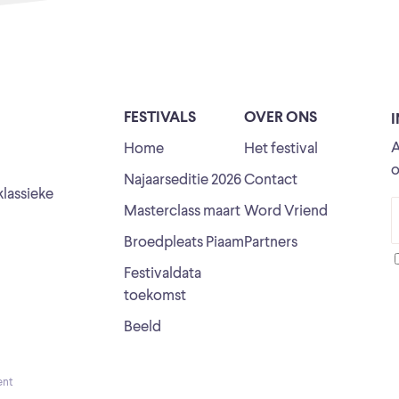
FESTIVALS
OVER ONS
A
Home
Het festival
o
Najaarseditie 2026
Contact
klassieke
Masterclass maart
Word Vriend
Broedpleats Piaam
Partners
Festivaldata
toekomst
Beeld
ent