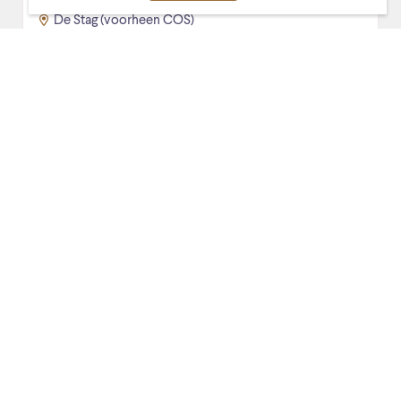
De Stag (voorheen COS)
Voorafje op Vrijdag
UITVERKOCHT! Op vrijdagavond bent u welkom in het
Ontmoetingscentrum voor een smaakvolle
soepmaaltijd, een glas wijn, een toetje en – natuurlijk –
muziek.
Lees verder