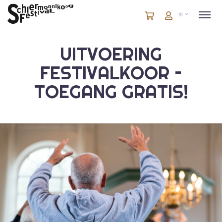
Winkelmandje
artikelen
Account
nl
in
winkelwagen
UITVOERING
FESTIVALKOOR –
TOEGANG GRATIS!