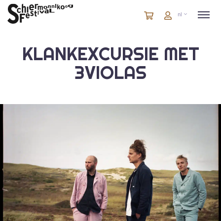
Winkelmandje
artikelen
Account
nl
in
winkelwagen
KLANKEXCURSIE MET
3VIOLAS