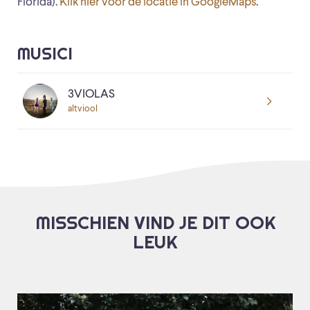
Florida).
Klik hier voor de locatie in GoogleMaps
.
MUSICI
3VIOLAS
altviool
MISSCHIEN VIND JE DIT OOK
LEUK