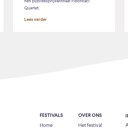
hen publieksprijswinnaar Fibonnaci
Quartet.
Lees verder
FESTIVALS
OVER ONS
A
Home
Het festival