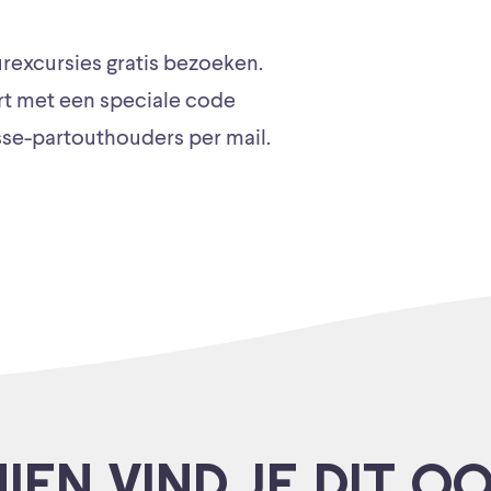
excursies gratis bezoeken.
art met een speciale code
se-partouthouders per mail.
IEN VIND JE DIT O