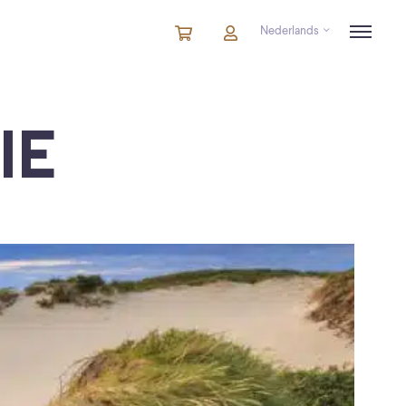
Nederlands
Winkelmandje
artikelen
Account
in
winkelwagen
IE