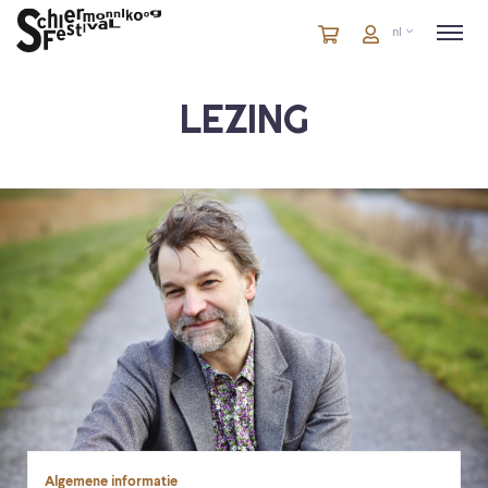
Winkelmandje
artikelen
Account
nl
in
winkelwagen
LEZING
Algemene informatie