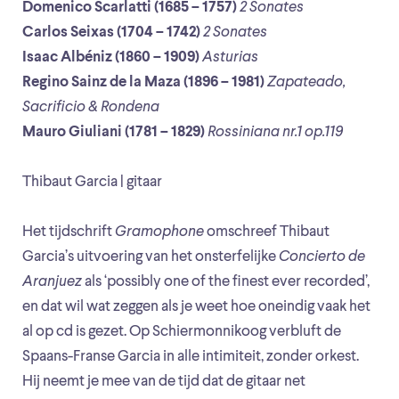
Domenico Scarlatti (1685 – 1757)
2 Sonates
Carlos Seixas (1704 – 1742)
2 Sonates
Isaac Albéniz (1860 – 1909)
Asturias
Regino Sainz de la Maza (1896 – 1981)
Zapateado,
Sacrificio & Rondena
Mauro Giuliani (1781 – 1829)
Rossiniana nr.1 op.119
Thibaut Garcia | gitaar
Het tijdschrift
Gramophone
omschreef Thibaut
Garcia’s uitvoering van het onsterfelijke
Concierto de
Aranjuez
als ‘possibly one of the finest ever recorded’,
en dat wil wat zeggen als je weet hoe oneindig vaak het
al op cd is gezet. Op Schiermonnikoog verbluft de
Spaans-Franse Garcia in alle intimiteit, zonder orkest.
Hij neemt je mee van de tijd dat de gitaar net