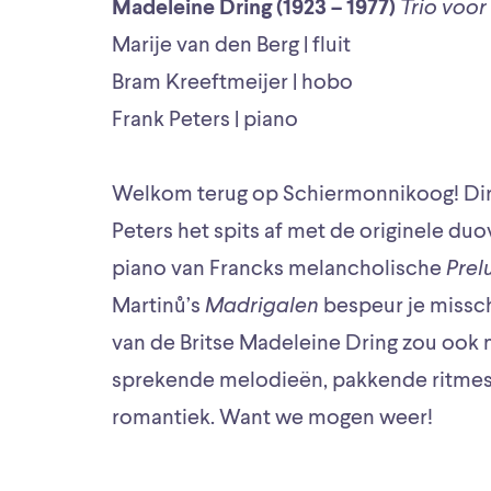
Madeleine Dring (1923 – 1977)
Trio voor 
Marije van den Berg | fluit
Bram Kreeftmeijer | hobo
Frank Peters | piano
Welkom terug op Schiermonnikoog! Dirk
Peters het spits af met de originele d
piano van Francks melancholische
Prel
Martinů’s
Madrigalen
bespeur je missch
van de Britse Madeleine Dring zou ook ni
sprekende melodieën, pakkende ritmes 
romantiek. Want we mogen weer!