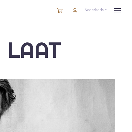
Nederlands
Winkelmandje
artikelen
Account
in
winkelwagen
 LAAT