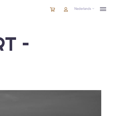
Nederlands
Winkelmandje
artikelen
Account
in
winkelwagen
T –