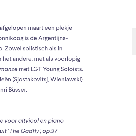
 afgelopen maart een plekje
onnikoog is de Argentijns-
 Zowel solistisch als in
 het andere, met als voorlopig
manze
met LGT Young Soloists.
ën (Sjostakovitsj, Wieniawski)
ri Büsser.
e voor altviool en piano
it ‘The Gadfly’, op.97