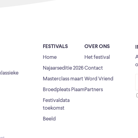
FESTIVALS
OVER ONS
A
Home
Het festival
o
Najaarseditie 2026
Contact
klassieke
Masterclass maart
Word Vriend
Broedpleats Piaam
Partners
Festivaldata
toekomst
Beeld