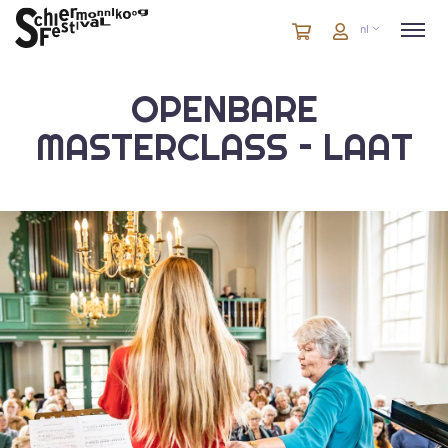
Winkelmandje
artikelen
Account
nl
in
winkelwagen
OPENBARE
MASTERCLASS – LAAT