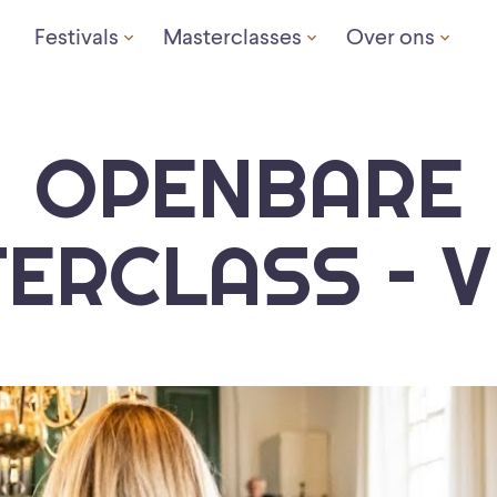
Festivals
Masterclasses
Over ons
OPENBARE
ERCLASS – 