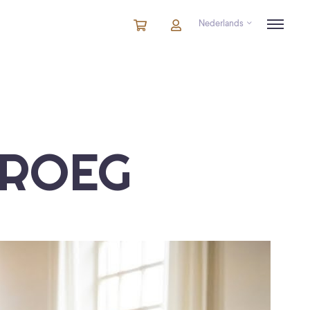
Nederlands
Winkelmandje
artikelen
Account
in
winkelwagen
VROEG