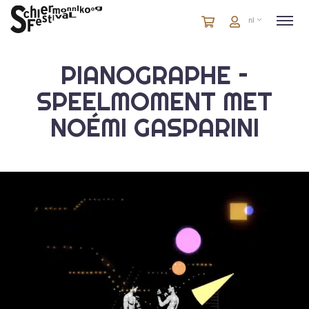
Winkelmandje
artikelen
Account
nl
in
winkelwagen
PIANOGRAPHE –
SPEELMOMENT MET
NOÉMI GASPARINI