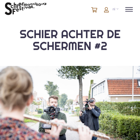
Winkelmandje
artikelen
Account
nl
in
winkelwagen
SCHIER ACHTER DE
SCHERMEN #2