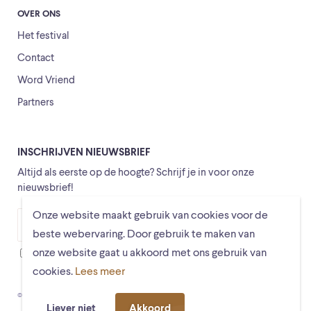
OVER ONS
Het festival
Contact
Word Vriend
Partners
INSCHRIJVEN NIEUWSBRIEF
Altijd als eerste op de hoogte? Schrijf je in voor onze
nieuwsbrief!
Onze website maakt gebruik van cookies voor de
Versturen
beste webervaring. Door gebruik te maken van
onze website gaat u akkoord met ons gebruik van
Ik ga ermee akkoord dat mijn gegevens worden opgeslagen
cookies.
Lees meer
© Schiermonnikoogfestival 2026
Voorwaarden
Privacystatement
Liever niet
Akkoord