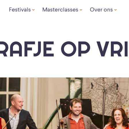
Festivals
Masterclasses
Over ons
AFJE OP VR