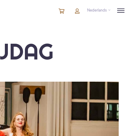
Nederlands
Winkelmandje
artikelen
Account
in
winkelwagen
IJDAG