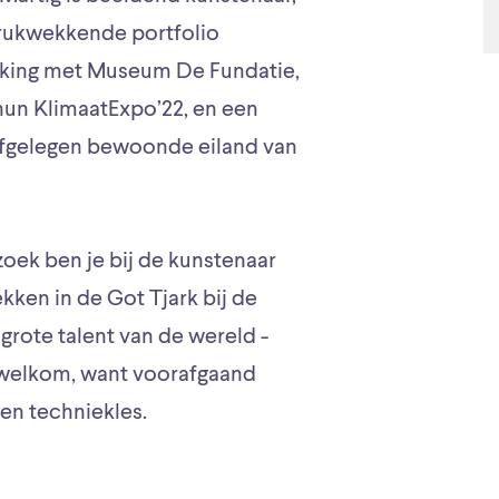
ndrukwekkende portfolio
king met Museum De Fundatie,
 hun KlimaatExpo’22, en een
t afgelegen bewoonde eiland van
oek ben je bij de kunstenaar
kken in de Got Tjark bij de
grote talent van de wereld -
n welkom, want voorafgaand
een techniekles.