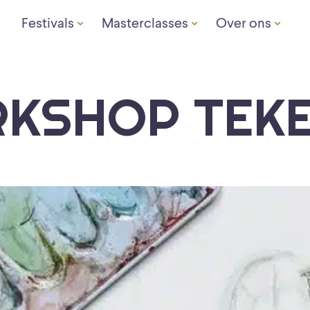
Festivals
Masterclasses
Over ons
KSHOP TEK