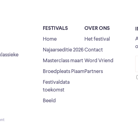
FESTIVALS
OVER ONS
A
Home
Het festival
o
Najaarseditie 2026
Contact
klassieke
Masterclass maart
Word Vriend
Broedpleats Piaam
Partners
Festivaldata
toekomst
Beeld
ent