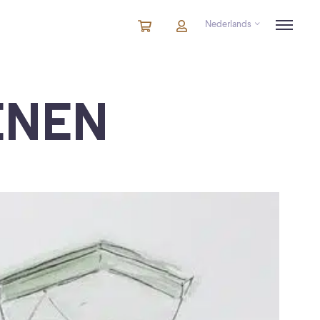
Nederlands
Winkelmandje
artikelen
Account
in
winkelwagen
ENEN