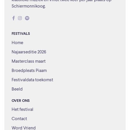
klassieke muziek en vindt twee keer per jaar plaats op
Schiermonnikoog.
FESTIVALS
Home
Najaarseditie 2026
Masterclass maart
Broedpleats Piaam
Festivaldata toekomst
Beeld
OVER ONS
Het festival
Contact
Word Vriend