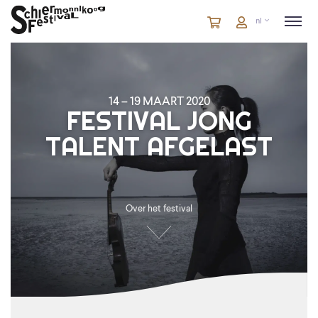
Winkelmandje
artikelen
Account
nl
in
winkelwagen
14 – 19 MAART 2020
FESTIVAL JONG
TALENT
AFGELAST
Over het festival