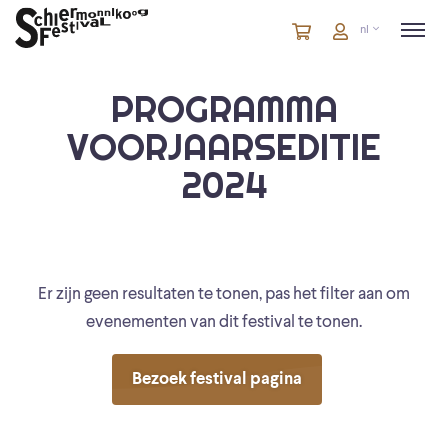
Winkelmandje
artikelen
Account
nl
in
winkelwagen
PROGRAMMA
VOORJAARSEDITIE
2024
Er zijn geen resultaten te tonen, pas het filter aan om
evenementen van dit festival te tonen.
Bezoek festival pagina