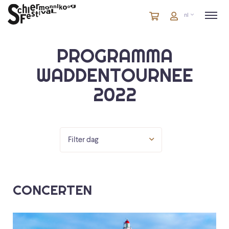
Winkelmandje
artikelen
Account
nl
in
winkelwagen
PROGRAMMA
WADDENTOURNEE
2022
Filter dag
CONCERTEN