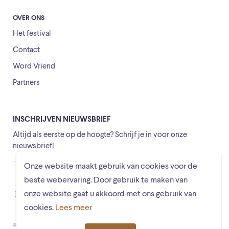
OVER ONS
Het festival
Contact
Word Vriend
Partners
INSCHRIJVEN NIEUWSBRIEF
Altijd als eerste op de hoogte? Schrijf je in voor onze
nieuwsbrief!
Onze website maakt gebruik van cookies voor de
Versturen
beste webervaring. Door gebruik te maken van
onze website gaat u akkoord met ons gebruik van
Ik ga ermee akkoord dat mijn gegevens worden opgeslagen
cookies.
Lees meer
© Schiermonnikoogfestival 2026
Voorwaarden
Privacystatement