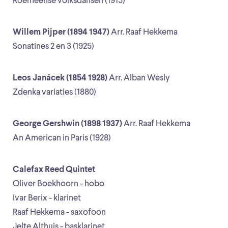
Roemeense volksdansen (1915)
Willem Pijper (1894 1947)
Arr. Raaf Hekkema
Sonatines 2 en 3 (1925)
Leos Janácek (1854 1928)
Arr. Alban Wesly
Zdenka variaties (1880)
George Gershwin (1898 1937)
Arr. Raaf Hekkema
An American in Paris (1928)
Calefax Reed Quintet
Oliver Boekhoorn - hobo
Ivar Berix - klarinet
Raaf Hekkema - saxofoon
Jelte Althuis - basklarinet