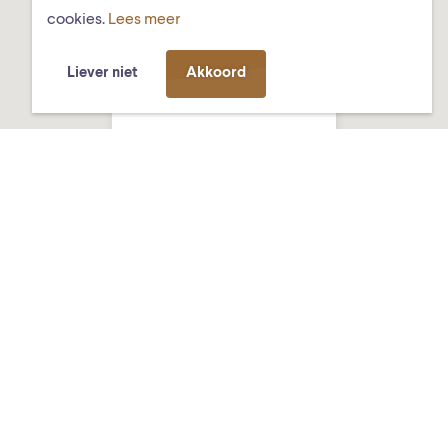
cookies.
Lees meer
Liever niet
Akkoord
Got Tjark, Ds.
Hundlungiuspad 8,
Schiermonnikoog
MISSCHIEN VIND JE DIT OOK
LEUK