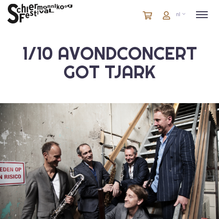
Winkelmandje
artikelen
Account
nl
in
winkelwagen
1/10 AVONDCONCERT
GOT TJARK