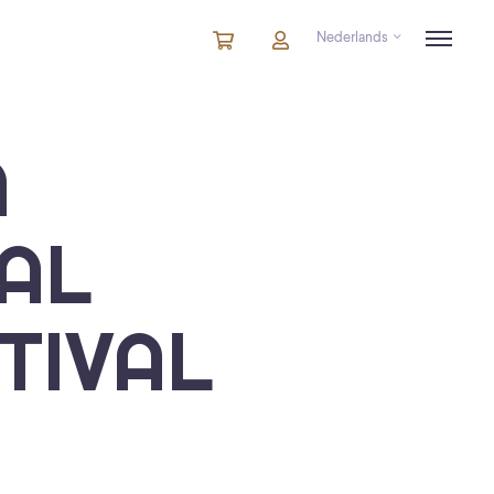
Nederlands
Winkelmandje
artikelen
Account
in
winkelwagen
A
AL
TIVAL