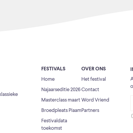
FESTIVALS
OVER ONS
A
Home
Het festival
o
Najaarseditie 2026
Contact
klassieke
Masterclass maart
Word Vriend
Broedpleats Piaam
Partners
Festivaldata
toekomst