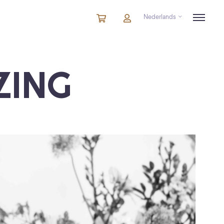
Nederlands
Winkelmandje
artikelen
Account
in
winkelwagen
ZING