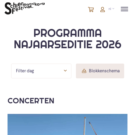
Winkelmandje
artikelen
Account
nl
in
winkelwagen
PROGRAMMA
NAJAARSEDITIE 2026
Filter dag
Blokkenschema
CONCERTEN