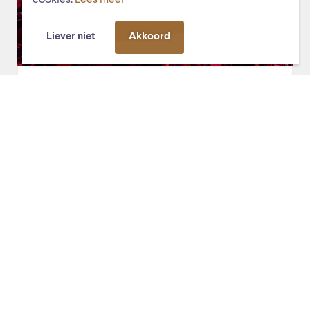
cookies.
Lees meer
Liever niet
Akkoord
vr. 27 september 2019, 20:00
De Stag (voorheen COS)
Voorafje op Vrijdag
UITVERKOCHT! Op vrijdagavond bent u welkom in het
Ontmoetingscentrum voor een smaakvolle
soepmaaltijd, een glas wijn, een toetje en – natuurlijk –
muziek.
Lees verder