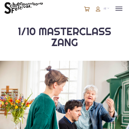
Winkelmandje
artikelen
Account
nl
in
winkelwagen
1/10 MASTERCLASS
ZANG