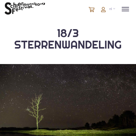
Winkelmandje
artikelen
Account
nl
in
winkelwagen
18/3
STERRENWANDELING