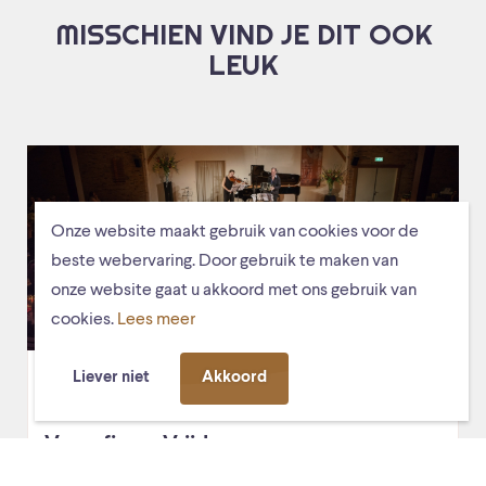
MISSCHIEN VIND JE DIT OOK
LEUK
Onze website maakt gebruik van cookies voor de
beste webervaring. Door gebruik te maken van
onze website gaat u akkoord met ons gebruik van
cookies.
Lees meer
Liever niet
Akkoord
vr. 28 september 2018, 20:00
Ontmoetingscentrum
Voorafje op Vrijdag
Na een geslaagde introductie tijdens de vorige editie, is