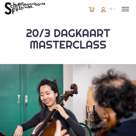
Winkelmandje
artikelen
Account
nl
in
winkelwagen
20/3 DAGKAART
MASTERCLASS