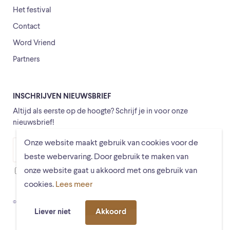
Het festival
Contact
Word Vriend
Partners
INSCHRIJVEN NIEUWSBRIEF
Altijd als eerste op de hoogte? Schrijf je in voor onze
nieuwsbrief!
Onze website maakt gebruik van cookies voor de
Versturen
beste webervaring. Door gebruik te maken van
onze website gaat u akkoord met ons gebruik van
Ik ga ermee akkoord dat mijn gegevens worden opgeslagen
cookies.
Lees meer
© Schiermonnikoogfestival 2026
Voorwaarden
Privacystatement
Liever niet
Akkoord