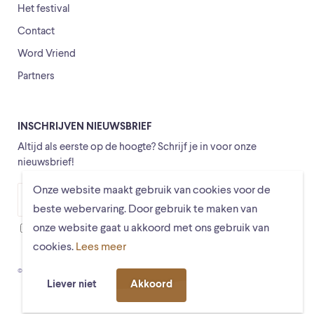
Het festival
Contact
Word Vriend
Partners
INSCHRIJVEN NIEUWSBRIEF
Altijd als eerste op de hoogte? Schrijf je in voor onze
nieuwsbrief!
Onze website maakt gebruik van cookies voor de
Versturen
beste webervaring. Door gebruik te maken van
onze website gaat u akkoord met ons gebruik van
Ik ga ermee akkoord dat mijn gegevens worden opgeslagen
cookies.
Lees meer
© Schiermonnikoogfestival 2026
Voorwaarden
Privacystatement
Liever niet
Akkoord