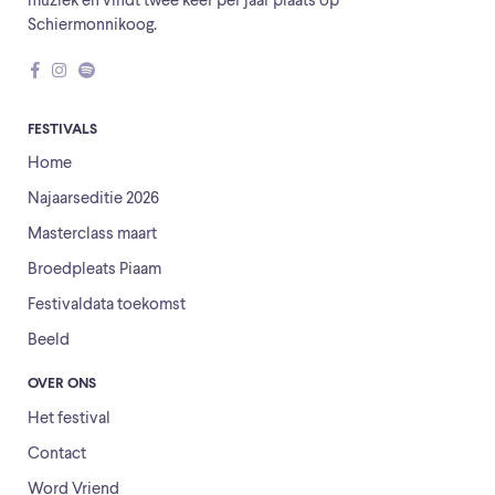
muziek en vindt twee keer per jaar plaats op
Schiermonnikoog.
FESTIVALS
Home
Najaarseditie 2026
Masterclass maart
Broedpleats Piaam
Festivaldata toekomst
Beeld
OVER ONS
Het festival
Contact
Word Vriend