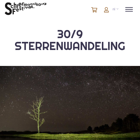
Winkelmandje
artikelen
Account
nl
in
winkelwagen
30/9
STERRENWANDELING