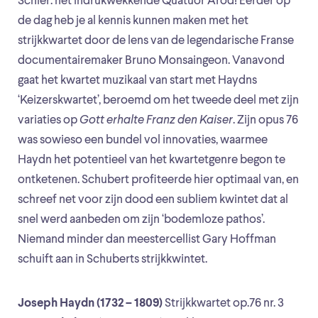
Schier: het indrukwekkende Quatuor Arod! Eerder op
de dag heb je al kennis kunnen maken met het
strijkkwartet door de lens van de legendarische Franse
documentairemaker Bruno Monsaingeon. Vanavond
gaat het kwartet muzikaal van start met Haydns
‘Keizerskwartet’, beroemd om het tweede deel met zijn
variaties op
Gott erhalte Franz den Kaiser
. Zijn opus 76
was sowieso een bundel vol innovaties, waarmee
Haydn het potentieel van het kwartetgenre begon te
ontketenen. Schubert profiteerde hier optimaal van, en
schreef net voor zijn dood een subliem kwintet dat al
snel werd aanbeden om zijn ‘bodemloze pathos’.
Niemand minder dan meestercellist Gary Hoffman
schuift aan in Schuberts strijkkwintet.
Joseph Haydn (1732 – 1809)
Strijkkwartet op.76 nr. 3