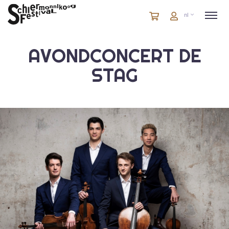
Winkelmandje
artikelen
Account
nl
in
winkelwagen
AVONDCONCERT DE
STAG