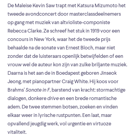
De Maleise Kevin Saw trapt met Katsura Mizumoto het
tweede avondconcert door masterclassdeelnemers
op gang met muziek van altvioliste-componiste
Rebecca Clarke. Ze schreef het stuk in 1919 voor een
concours in New York, waar het de tweede prijs
behaalde na de sonate van Ernest Bloch, maar niet
zonder dat de luisteraars openlijk betwijfelden of een
vrouw wel de auteur kon zijn van zulke briljante muziek.
Daarna is het aan de in Boedapest geboren Jinseok
Jeong, met pianopartner Craig White. Hij koos voor
Brahms’
Sonate in F
, barstend van kracht: stormachtige
dialogen, donkere
drive
en een brede romantische
adem. De twee stemmen botsen, zoeken en vinden
elkaar weer in lyrische rustpunten. Een laat, maar
opvallend jeugdig werk, vol urgentie en virtuoze
vitaliteit.