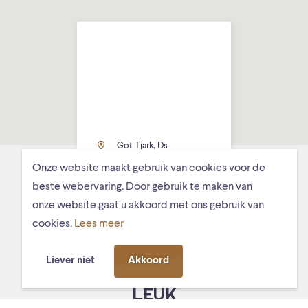
Got Tjark, Ds.
Hundlungiuspad 8,
Onze website maakt gebruik van cookies voor de
Schiermonnikoog
beste webervaring. Door gebruik te maken van
onze website gaat u akkoord met ons gebruik van
cookies.
Lees meer
Liever niet
Akkoord
MISSCHIEN VIND JE DIT OOK
LEUK