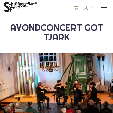
Winkelmandje
artikelen
Account
nl
in
winkelwagen
AVONDCONCERT GOT
TJARK