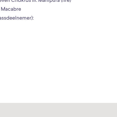
even Chakras III
: Manipura (fire)
 Macabre
assdeelnemer):