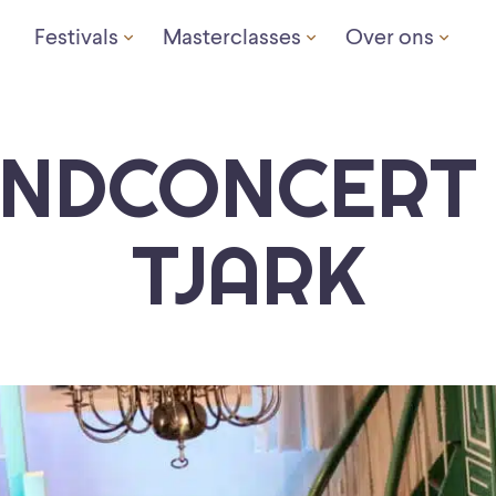
Festivals
Masterclasses
Over ons
NDCONCERT
TJARK