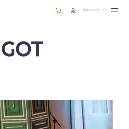
Nederlands
Winkelmandje
artikelen
Account
in
winkelwagen
 GOT