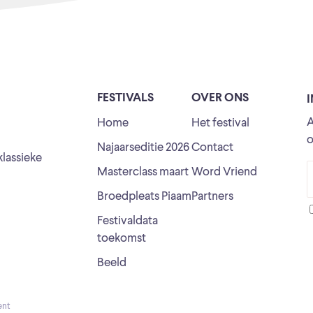
FESTIVALS
OVER ONS
A
Home
Het festival
o
Najaarseditie 2026
Contact
klassieke
Masterclass maart
Word Vriend
Broedpleats Piaam
Partners
Festivaldata
toekomst
Beeld
ent