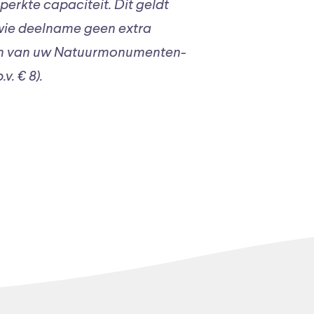
erkte capaciteit. Dit geldt
wie deelname geen extra
on van uw Natuurmonumenten-
v. € 8).