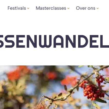
Festivals
Masterclasses
Over ons
SSENWANDEL