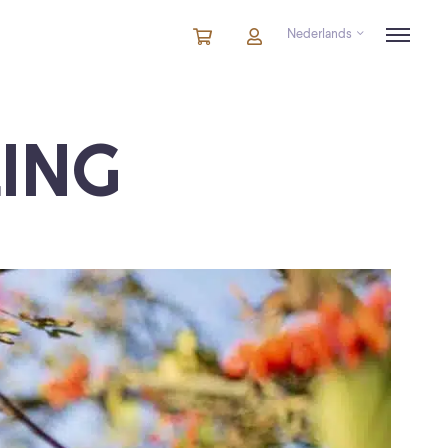
Nederlands
Winkelmandje
artikelen
Account
in
winkelwagen
ING