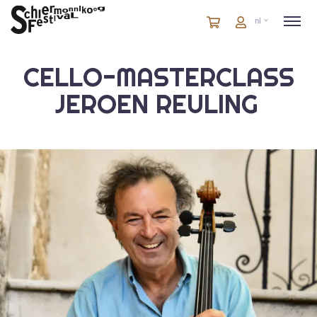
Winkelmandje
artikelen
Account
nl
in
winkelwagen
CELLO-MASTERCLASS
JEROEN REULING