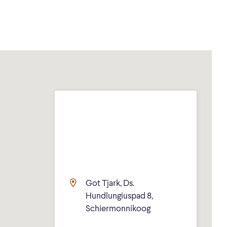
Got Tjark, Ds.
Hundlungiuspad 8,
Schiermonnikoog