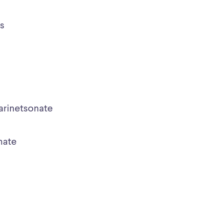
es
arinetsonate
nate