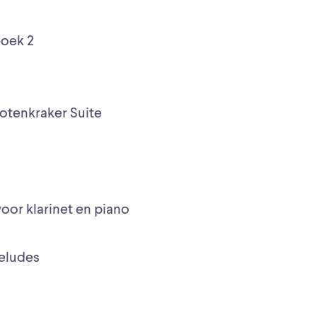
boek 2
otenkraker Suite
oor klarinet en piano
eludes