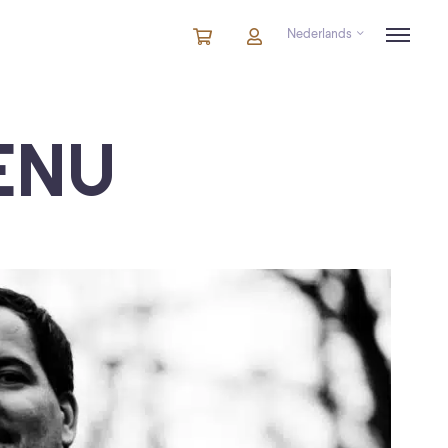
Nederlands
Winkelmandje
artikelen
Account
in
winkelwagen
ENU