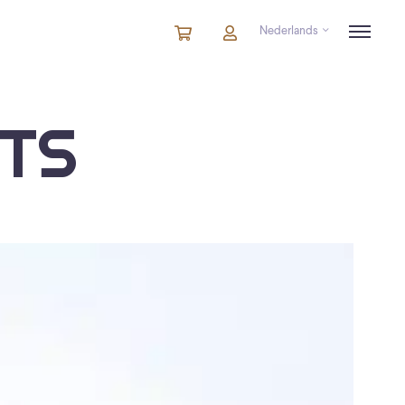
Nederlands
Winkelmandje
artikelen
Account
in
winkelwagen
TS