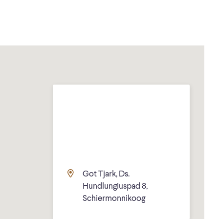
Got Tjark, Ds.
Hundlungiuspad 8,
Schiermonnikoog