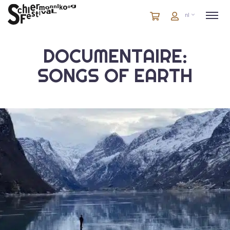
Winkelmandje
artikelen
Account
nl
in
winkelwagen
DOCUMENTAIRE:
SONGS OF EARTH