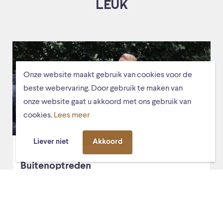
LEUK
Onze website maakt gebruik van cookies voor de
beste webervaring. Door gebruik te maken van
onze website gaat u akkoord met ons gebruik van
cookies.
Lees meer
Liever niet
Akkoord
vr. 14 maart 2025, 16:00
Diverse locaties
Buitenoptreden
Aanstekelijke ritmes in perfecte harmonie met de natuur
door Youth Percussion Pool: slagwerkstudenten van het
Prins Claus Conservatorium in Groningen onder leiding
van Tatiana Koleva.