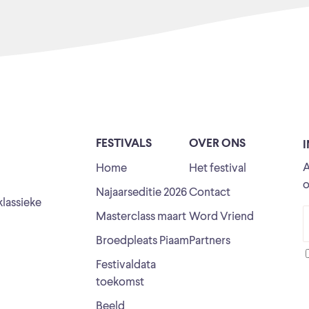
FESTIVALS
OVER ONS
A
Home
Het festival
o
Najaarseditie 2026
Contact
klassieke
Masterclass maart
Word Vriend
Broedpleats Piaam
Partners
Festivaldata
toekomst
Beeld