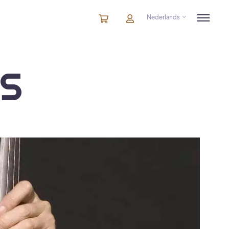
Nederlands
Winkelmandje
artikelen
Account
in
winkelwagen
TS