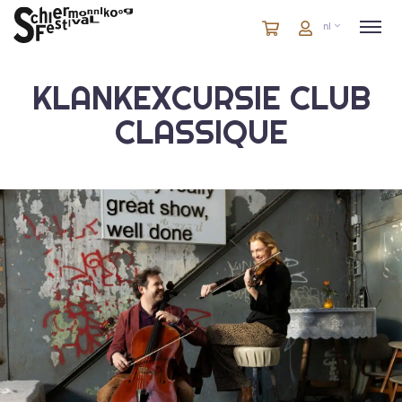
Winkelmandje
artikelen
Account
nl
in
winkelwagen
KLANKEXCURSIE CLUB
CLASSIQUE