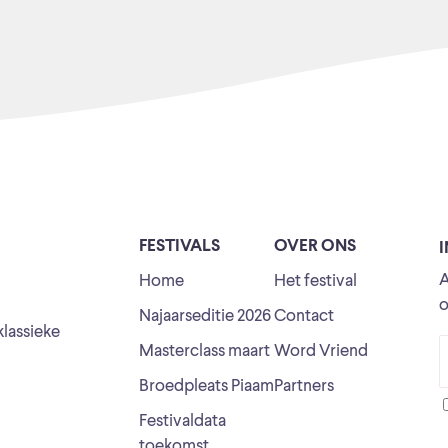
FESTIVALS
OVER ONS
A
Home
Het festival
o
Najaarseditie 2026
Contact
klassieke
Masterclass maart
Word Vriend
Broedpleats Piaam
Partners
Festivaldata
toekomst