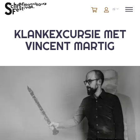
Winkelmandje
artikelen
Account
nl
in
winkelwagen
KLANKEXCURSIE MET
VINCENT MARTIG