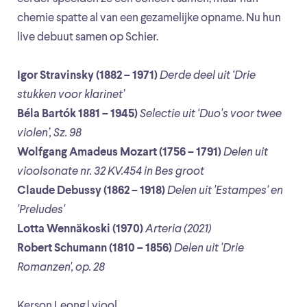
chemie spatte al van een gezamelijke opname. Nu hun
live debuut samen op Schier.
Igor Stravinsky (1882 – 1971)
Derde deel uit ‘Drie
stukken voor klarinet’
Béla Bartók 1881 – 1945)
Selectie uit ‘Duo's voor twee
violen’, Sz. 98
Wolfgang Amadeus Mozart (1756 – 1791)
Delen uit
vioolsonate nr. 32 KV.454 in Bes groot
Claude Debussy (1862 – 1918)
Delen uit 'Estampes' en
'Preludes'
Lotta Wennäkoski (1970)
Arteria (2021)
Robert Schumann (1810 – 1856)
Delen uit 'Drie
Romanzen', op. 28
Kerson Leong | viool