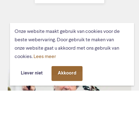
Onze website maakt gebruik van cookies voor de
MISSCHIEN VIND JE DIT OOK
beste webervaring. Door gebruik te maken van
LEUK
onze website gaat u akkoord met ons gebruik van
cookies.
Lees meer
Liever niet
Akkoord
za. 12 maart 2022, 10:00
Diverse locaties